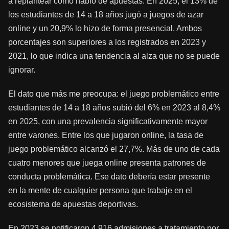
a replantear cómo hablo de apuestas. En 2025, el 13% de
los estudiantes de 14 a 18 años jugó a juegos de azar
online y un 20,9% lo hizo de forma presencial. Ambos
porcentajes son superiores a los registrados en 2023 y
2021, lo que indica una tendencia al alza que no se puede
ignorar.
El dato que más me preocupa: el juego problemático entre
estudiantes de 14 a 18 años subió del 6% en 2023 al 8,4%
en 2025, con una prevalencia significativamente mayor
entre varones. Entre los que jugaron online, la tasa de
juego problemático alcanzó el 27,7%. Más de uno de cada
cuatro menores que juega online presenta patrones de
conducta problemática. Ese dato debería estar presente
en la mente de cualquier persona que trabaje en el
ecosistema de apuestas deportivas.
En 2023 se notificaron 4.916 admisiones a tratamiento por