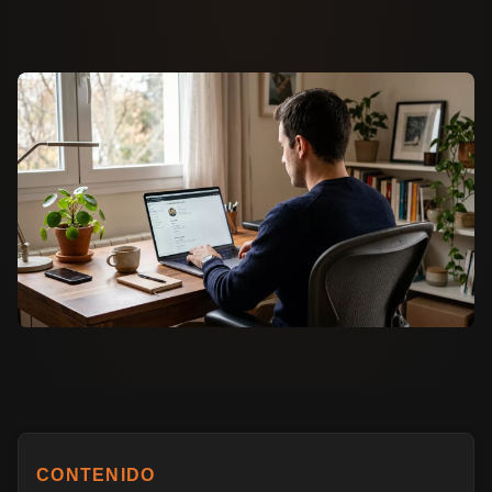
CONTENIDO