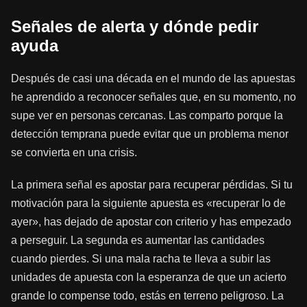
Señales de alerta y dónde pedir
ayuda
Después de casi una década en el mundo de las apuestas
he aprendido a reconocer señales que, en su momento, no
supe ver en personas cercanas. Las comparto porque la
detección temprana puede evitar que un problema menor
se convierta en una crisis.
La primera señal es apostar para recuperar pérdidas. Si tu
motivación para la siguiente apuesta es «recuperar lo de
ayer», has dejado de apostar con criterio y has empezado
a perseguir. La segunda es aumentar las cantidades
cuando pierdes. Si una mala racha te lleva a subir las
unidades de apuesta con la esperanza de que un acierto
grande lo compense todo, estás en terreno peligroso. La