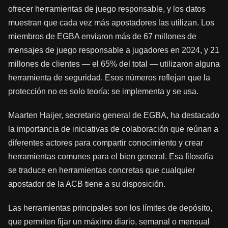
ofrecer herramientas de juego responsable, y los datos
muestran que cada vez más apostadores las utilizan. Los
miembros de EGBA enviaron más de 67 millones de
mensajes de juego responsable a jugadores en 2024, y 21
millones de clientes — el 65% del total — utilizaron alguna
herramienta de seguridad. Esos números reflejan que la
protección no es solo teoría: se implementa y se usa.
Maarten Haijer, secretario general de EGBA, ha destacado
la importancia de iniciativas de colaboración que reúnan a
diferentes actores para compartir conocimiento y crear
herramientas comunes para el bien general. Esa filosofía
se traduce en herramientas concretas que cualquier
apostador de la ACB tiene a su disposición.
Las herramientas principales son los límites de depósito,
que permiten fijar un máximo diario, semanal o mensual