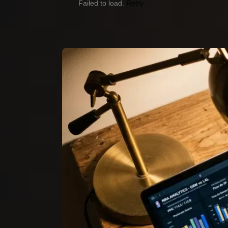
Failed to load.
Retry