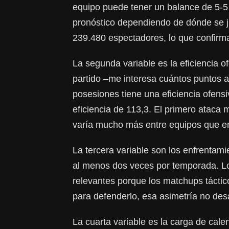
equipo puede tener un balance de 5-5
pronóstico dependiendo de dónde se 
239.480 espectadores, lo que confirma 
La segunda variable es la eficiencia 
partido –me interesa cuántos puntos 
posesiones tiene una eficiencia ofens
eficiencia de 113,3. El primero ataca
varía mucho más entre equipos que e
La tercera variable son los enfrentami
al menos dos veces por temporada. Los
relevantes porque los matchups tácticos
para defenderlo, esa asimetría no des
La cuarta variable es la carga de cale