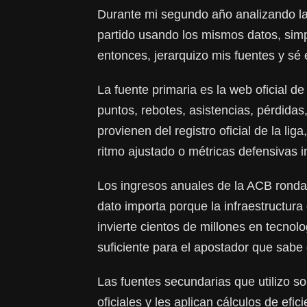
Durante mi segundo año analizando la
partido usando los mismos datos, sim
entonces, jerarquizo mis fuentes y s
La fuente primaria es la web oficial d
puntos, rebotes, asistencias, pérdidas
provienen del registro oficial de la li
ritmo ajustado o métricas defensivas 
Los ingresos anuales de la ACB rond
dato importa porque la infraestructur
invierte cientos de millones en tecnol
suficiente para el apostador que sabe
Las fuentes secundarias que utilizo s
oficiales y les aplican cálculos de efi