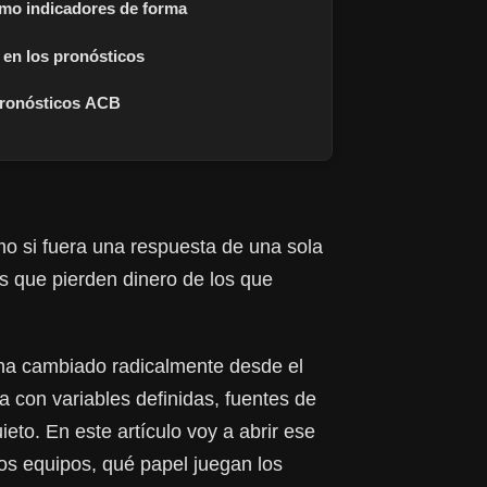
mo indicadores de forma
 en los pronósticos
pronósticos ACB
o si fuera una respuesta de una sola
s que pierden dinero de los que
ha cambiado radicalmente desde el
 con variables definidas, fuentes de
to. En este artículo voy a abrir ese
os equipos, qué papel juegan los