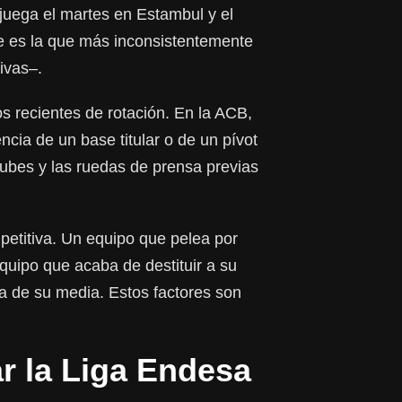
juega el martes en Estambul y el
le es la que más inconsistentemente
ivas–.
os recientes de rotación. En la ACB,
cia de un base titular o de un pívot
lubes y las ruedas de prensa previas
petitiva. Un equipo que pelea por
equipo que acaba de destituir a su
ma de su media. Estos factores son
ar la Liga Endesa